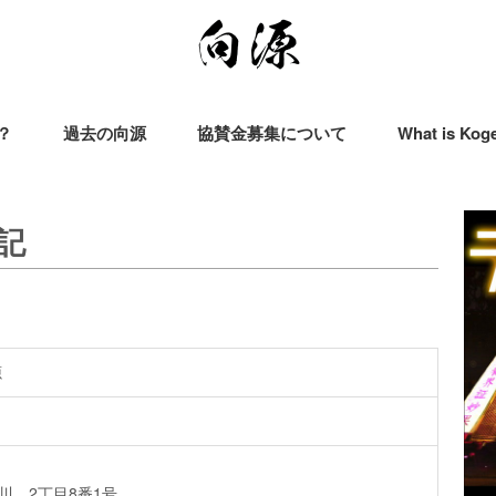
？
過去の向源
協賛金募集について
What is Kog
記
源
川 2丁目8番1号